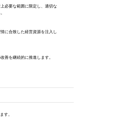
行上必要な範囲に限定し、適切な
ん。
実情に合致した経営資源を注入し
。
。
の改善を継続的に推進します。
ます。