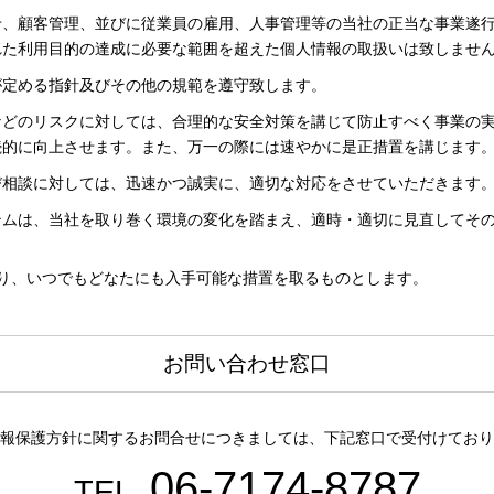
せ、顧客管理、並びに従業員の雇用、人事管理等の当社の正当な事業遂
れた利用目的の達成に必要な範囲を超えた個人情報の取扱いは致しませ
が定める指針及びその他の規範を遵守致します。
などのリスクに対しては、合理的な安全対策を講じて防止すべく事業の
続的に向上させます。また、万一の際には速やかに是正措置を講じます
び相談に対しては、迅速かつ誠実に、適切な対応をさせていただきます
テムは、当社を取り巻く環境の変化を踏まえ、適時・適切に見直してそ
り、いつでもどなたにも入手可能な措置を取るものとします。
お問い合わせ窓口
報保護方針に関するお問合せにつきましては、下記窓口で受付けており
06-7174-8787
TEL.