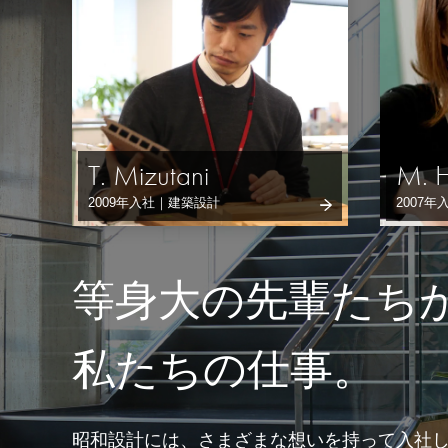
T. Mizutani
M. 
2009年入社｜建築設計
2007
等身大の先輩たち
私たちの仕事。
昭和設計には、さまざまな想いを持って入社