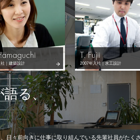
Hamaguchi
T. Fujii
年入社｜建築設計
2007年入社｜水工設計
が語る、
し、日々前向きに仕事に取り組んでいる先輩社員がたく